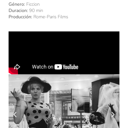
Género:
Ficcion
Duracion:
90 min
Producción:
Rome-Paris Films