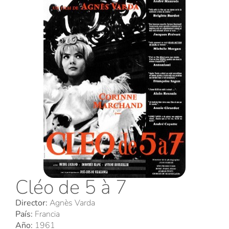
Cléo de 5 à 7
Director:
Agnès Varda
País:
Francia
Año:
1961